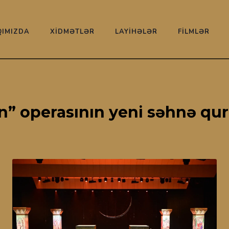
IMIZDA
XİDMƏTLƏR
LAYİHƏLƏR
FİLMLƏR
nun” operasının yeni səhnə q