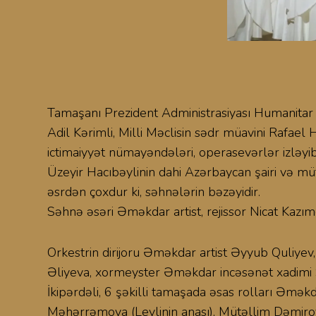
Tamaşanı Prezident Administrasiyası Humanitar s
Adil Kərimli, Milli Məclisin sədr müavini Rafael
ictimaiyyət nümayəndələri, operasevərlər izləyib
Üzeyir Hacıbəylinin dahi Azərbaycan şairi və m
əsrdən çoxdur ki, səhnələrin bəzəyidir.
Səhnə əsəri Əməkdar artist, rejissor Nicat Kazı
Orkestrin dirijoru Əməkdar artist Əyyub Quliye
Əliyeva, xormeyster Əməkdar incəsənət xadimi S
İkipərdəli, 6 şəkilli tamaşada əsas rolları Əmək
Məhərrəmova (Leylinin anası), Mütəllim Dəmiro