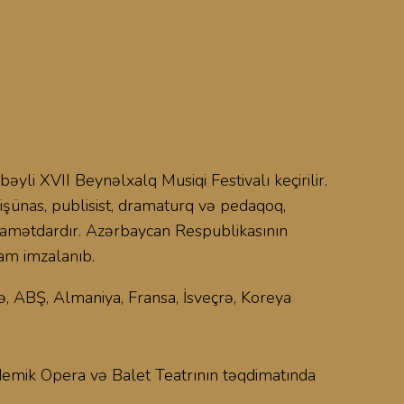
yli XVII Beynəlxalq Musiqi Festivalı keçirilir.
qişünas, publisist, dramaturq və pedaqoq,
əlamətdardır. Azərbaycan Respublikasının
cam imzalanıb.
yə, ABŞ, Almaniya, Fransa, İsveçrə, Koreya
demik Opera və Balet Teatrının təqdimatında