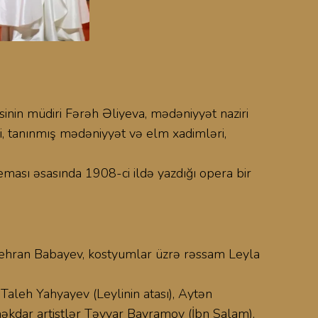
inin müdiri Fərəh Əliyeva, mədəniyyət naziri
ri, tanınmış mədəniyyət və elm xadimləri,
ması əsasında 1908-ci ildə yazdığı opera bir
 Tehran Babayev, kostyumlar üzrə rəssam Leyla
 Taleh Yahyayev (Leylinin atası), Aytən
kdar artistlər Təyyar Bayramov (İbn Salam),