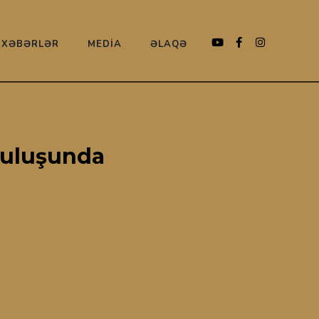
XƏBƏRLƏR
MEDİA
ƏLAQƏ
uruluşunda