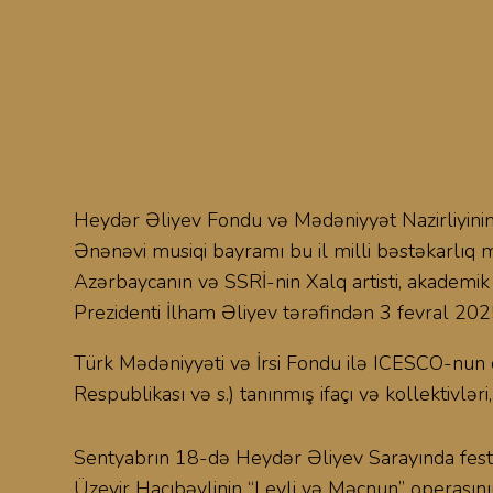
Heydər Əliyev Fondu və Mədəniyyət Nazirliyinin tə
Ənənəvi musiqi bayramı bu il milli bəstəkarlıq m
Azərbaycanın və SSRİ-nin Xalq artisti, akademik
Prezidenti İlham Əliyev tərəfindən 3 fevral 2025
Türk Mədəniyyəti və İrsi Fondu ilə ICESCO-nun də
Respublikası və s.) tanınmış ifaçı və kollektivləri
Sentyabrın 18-də Heydər Əliyev Sarayında festi
Üzeyir Hacıbəylinin “Leyli və Məcnun” operasın