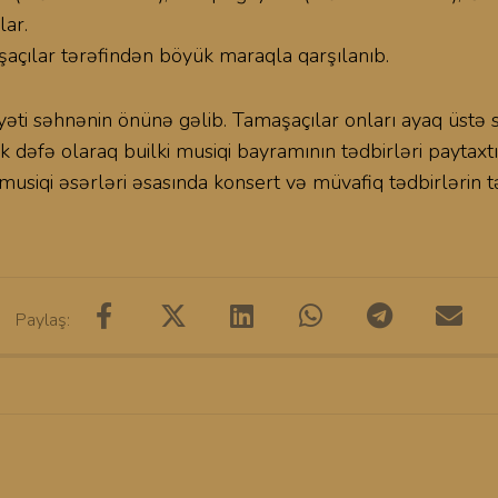
lar.
aşaçılar tərəfindən böyük maraqla qarşılanıb.
 səhnənin önünə gəlib. Tamaşaçılar onları ayaq üstə sürək
ilk dəfə olaraq builki musiqi bayramının tədbirləri payt
siqi əsərləri əsasında konsert və müvafiq tədbirlərin tə