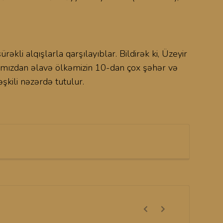
li alqışlarla qarşılayıblar. Bildirək ki, Üzeyir
axtımızdan əlavə ölkəmizin 10-dan çox şəhər və
şkili nəzərdə tutulur.