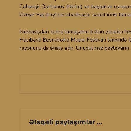
Cahangir Qurbanov (Nofəl) və başqaları oynayır
Üzeyir Hacıbəylinin əbədiyaşar sənət incisi tam
Nümayişdən sonra tamaşanın bütün yaradıcı heyəti
Hacıbəyli Beynəlxalq Musiqi Festivalı tarixində 
rayonunu da əhatə edir. Unudulmaz bəstəkarın mu
Əlaqəli paylaşımlar ...