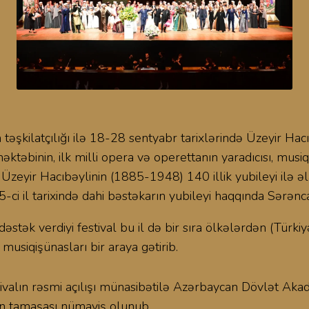
şkilatçılığı ilə 18-28 sentyabr tarixlərində Üzeyir Hacıbə
əktəbinin, ilk milli opera və operettanın yaradıcısı, musi
 Üzeyir Hacıbəylinin (1885-1948) 140 illik yubileyi ilə 
-ci il tarixində dahi bəstəkarın yubileyi haqqında Sərən
stək verdiyi festival bu il də bir sıra ölkələrdən (Türki
, musiqişünasları bir araya gətirib.
valın rəsmi açılışı münasibətilə Azərbaycan Dövlət Aka
ın tamaşası nümayiş olunub.