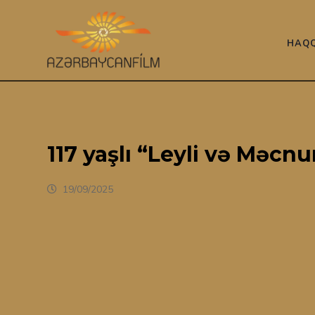
HAQQ
117 yaşlı “Leyli və Məc
19/09/2025