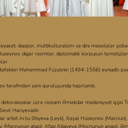
iyasət, diaspor, multikulturalizm və dini məsələlər şöbəs
 Hüseynov, digər rəsmilər, diplomatik korpusun təmsilçilə
lər.
ütəfəkkiri Məhəmməd Füzulinin (1494-1556) eyniadlı poe
mov tərəfindən yeni quruluşunda hazırlanıb.
v, dekorasiyalar üzrə rəssam Əməkdar mədəniyyət işçisi
evil Hacıyevadır.
dar artist Arzu Əliyeva (Leyli), Xəyal Hüseynov (Məcnun),
v (Məcnunun atası), Afaq Ağayeva (Məcnunun anası), Əmə