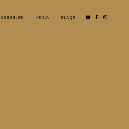
XƏBƏRLƏR
MEDİA
ƏLAQƏ