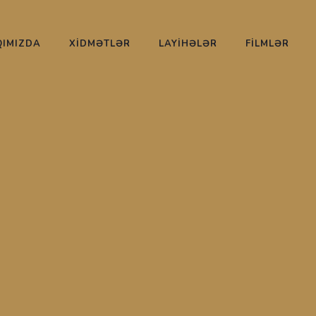
IMIZDA
XİDMƏTLƏR
LAYİHƏLƏR
FİLMLƏR