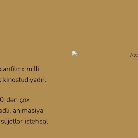
anfilm» milli
 kinostudiyadır.
00-dən çox
ədli, animasiya
süjetlər istehsal