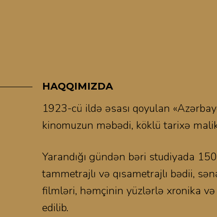
HAQQIMIZDA
1923-cü ildə əsası qoyulan «Azərbayc
kinomuzun məbədi, köklü tarixə malik
Yarandığı gündən bəri studiyada 15
tammetrajlı və qısametrajlı bədii, sən
filmləri, həmçinin yüzlərlə xronika və 
edilib.