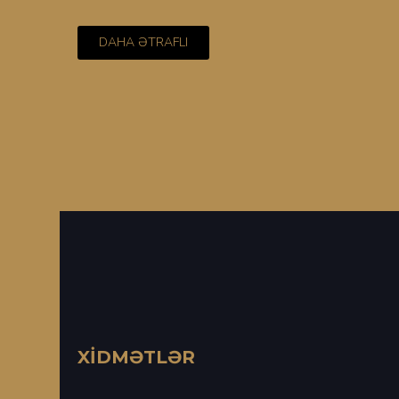
DAHA ƏTRAFLI
XİDMƏTLƏR