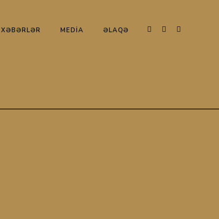
XƏBƏRLƏR
MEDİA
ƏLAQƏ