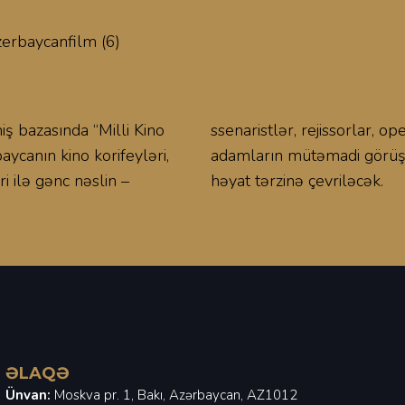
 bazasında “Milli Kino
erlər və digər yaradıcı
ycanın kino korifeyləri,
adilələri kinostudiyanın
i ilə gənc nəslin –
həyat tərzinə çevriləcək.
ƏLAQƏ
Ünvan:
Moskva pr. 1, Bakı, Azərbaycan, AZ1012