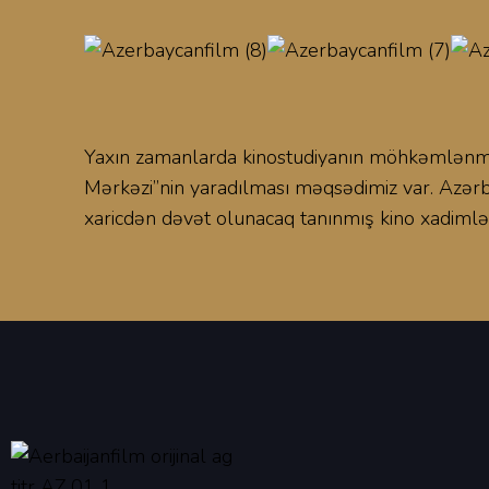
Yaxın zamanlarda kinostudiyanın möhkəmlənmiş
ssenaristlər, rejissorlar, operatorlar, prodüs
Mərkəzi”nin yaradılması məqsədimiz var. Azərba
adamların mütəmadi görüşləri, birgə fikir müb
xaricdən dəvət olunacaq tanınmış kino xadimlər