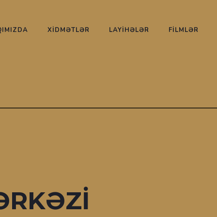
IMIZDA
XİDMƏTLƏR
LAYİHƏLƏR
FİLMLƏR
ƏRKƏZI