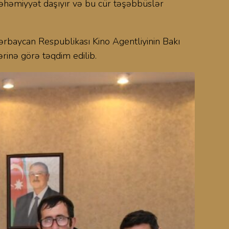
 əhəmiyyət daşıyır və bu cür təşəbbüslər
rbaycan Respublikası Kino Agentliyinin Bakı
rinə görə təqdim edilib.