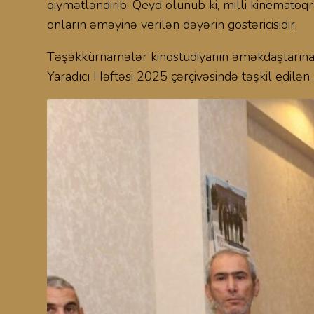
qiymətləndirib. Qeyd olunub ki, milli kinematoq
onların əməyinə verilən dəyərin göstəricisidir.
Təşəkkürnamələr kinostudiyanın əməkdaşlarına 
Yaradıcı Həftəsi 2025 çərçivəsində təşkil edilə