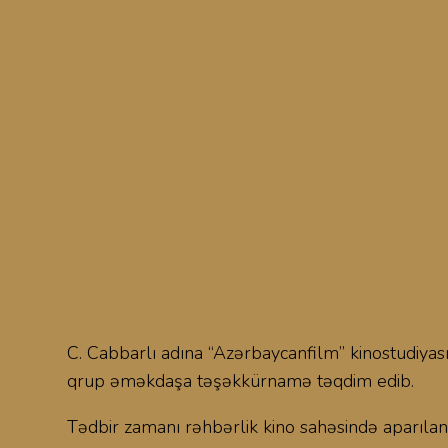
C. Cabbarlı adına “Azərbaycanfilm” kinostudiyası
qrup əməkdaşa təşəkkürnamə təqdim edib.
Tədbir zamanı rəhbərlik kino sahəsində aparılan 