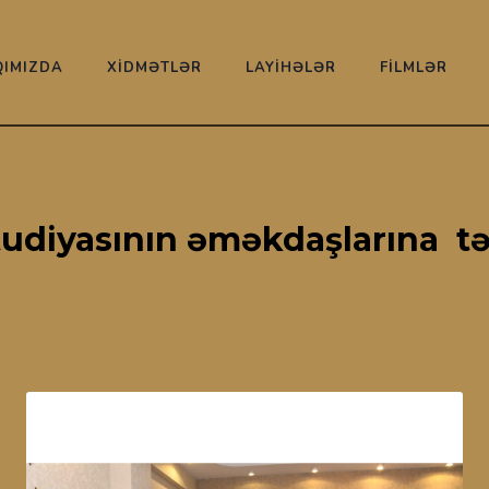
IMIZDA
XİDMƏTLƏR
LAYİHƏLƏR
FİLMLƏR
tudiyasının əməkdaşlarına 