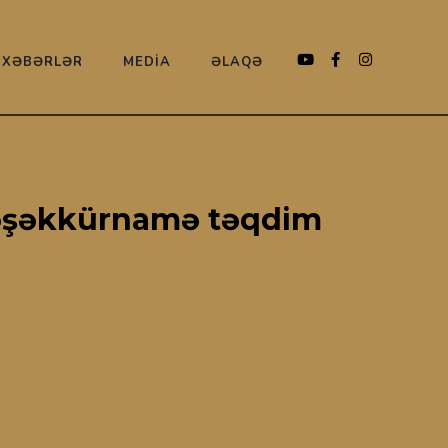
XƏBƏRLƏR
MEDİA
ƏLAQƏ
təşəkkürnamə təqdim