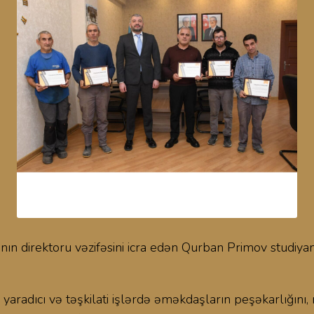
nın direktoru vəzifəsini icra edən Qurban Primov studiyanı
yaradıcı və təşkilati işlərdə əməkdaşların peşəkarlığını, 