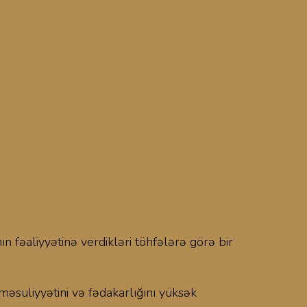
n fəaliyyətinə verdikləri töhfələrə görə bir
məsuliyyətini və fədakarlığını yüksək