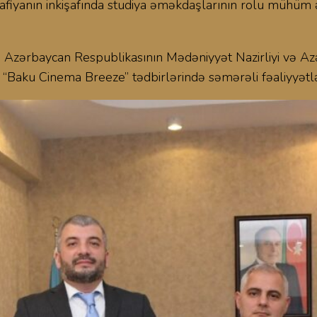
rafiyanın inkişafında studiya əməkdaşlarının rolu mühüm
Azərbaycan Respublikasının Mədəniyyət Nazirliyi və Azə
n “Baku Cinema Breeze” tədbirlərində səmərəli fəaliyyətlə