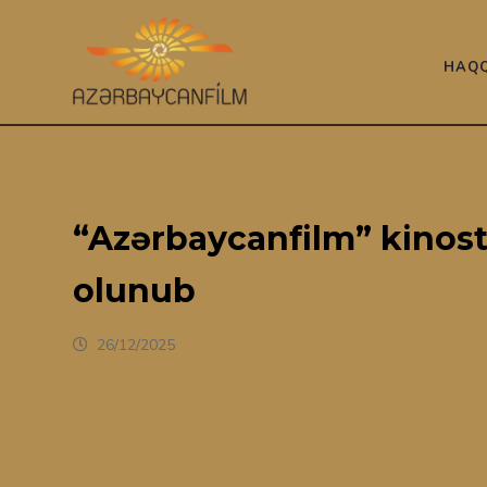
HAQQ
“Azərbaycanfilm” kinos
olunub
26/12/2025