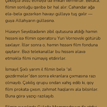
çəkilişlə əvəz etməyə də imkan vermirlər. Beləcə,
filmin sonluğu qəribə bir hal alır: Cahandar ağa
elə-belə gəzərkən havayı gülləyə tuş gəlir —
guya Allahyarın gülləsinə.
Hüseyn Seyidzadənin zibil qutusuna atdığı həmin
hissəni isə filmin operatoru Yuri Vornovski götürüb
saxlayır. İllər sonra o, həmin hissəni film fonduna
qaytarır. Bəzi telekanallar bu hissəni əlavə
etməklə filmi nümayiş etdirirlər.
İsmayıl Şıxlı yarım il filmin belə “əl
gəzdirmələr”dən sonra ekranlara çıxmasına razı
olmayıb. Çəkiliş qrupu ondan xahiş edib ki, qoy
film prokata çıxsın, zəhmət haqlarını ala bilsinlər.
Buna görə yazıçı razılaşıb.