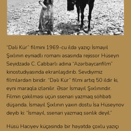
“Dəli Kür” filmini 1969-cu ildə yazıçı İsmayıl
Şıxlının eyniadlı romanı əsasında rejissor Hüseyn
Seyidzadə C. Cabbarlı adına “Azərbaycanfilm”
kinostudiyasında ekranlaşdırıb. Sevdiyimiz
filmlərdən biridir. “Dəli Kür” filmi artıq 50 ildir ki,
eyni maraqla izlənilir. Əsər İsmayıl Şıxlınındır.
Filmin çəkilməsi üçün ssenari yazmaq söhbəti
düşəndə, İsmayıl Şıxlının yaxın dostu İsa Hüseynov
deyib ki: “İsmayıl, ssenari yazmaq sənlik deyil.”
Hüsü Hacıyev küçəsində bir həyətdə çoxlu yazıçı