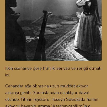
İlkin ssenariyə görə film iki seriyalı və rəngli olmalı
idi.
Cahandar ağa obrazına uzun müddət aktyor
axtarışı gedib. Gürcüstandan da aktyor dəvət
olunub. Filmin rejissoru Hüseyn Seyidzadə həmin
aktyoru bəyənib, amma “Azərbaycanfilm”in o