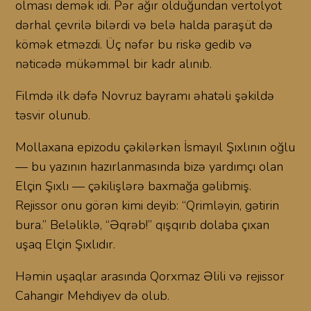
olması demək idi. Pər ağır olduğundan vertolyot
dərhal çevrilə bilərdi və belə halda paraşüt də
kömək etməzdi. Üç nəfər bu riskə gedib və
nəticədə mükəmməl bir kadr alınıb.
Filmdə ilk dəfə Novruz bayramı əhatəli şəkildə
təsvir olunub.
Mollaxana epizodu çəkilərkən İsmayıl Şıxlının oğlu
— bu yazının hazırlanmasında bizə yardımçı olan
Elçin Şıxlı — çəkilişlərə baxmağa gəlibmiş.
Rejissor onu görən kimi deyib: “Qrimləyin, gətirin
bura.” Beləliklə, “Əqrəb!” qışqırıb dolaba çıxan
uşaq Elçin Şıxlıdır.
Həmin uşaqlar arasında Qorxmaz Əlili və rejissor
Cahangir Mehdiyev də olub.