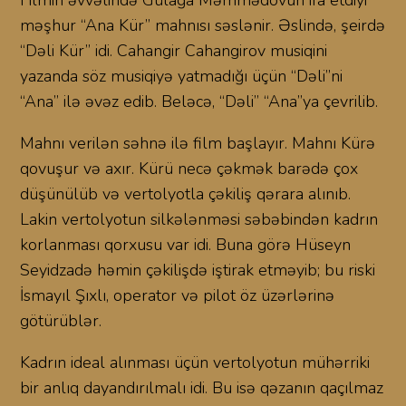
Filmin əvvəlində Gülağa Məmmədovun ifa etdiyi
məşhur “Ana Kür” mahnısı səslənir. Əslində, şeirdə
“Dəli Kür” idi. Cahangir Cahangirov musiqini
yazanda söz musiqiyə yatmadığı üçün “Dəli”ni
“Ana” ilə əvəz edib. Beləcə, “Dəli” “Ana”ya çevrilib.
Mahnı verilən səhnə ilə film başlayır. Mahnı Kürə
qovuşur və axır. Kürü necə çəkmək barədə çox
düşünülüb və vertolyotla çəkiliş qərara alınıb.
Lakin vertolyotun silkələnməsi səbəbindən kadrın
korlanması qorxusu var idi. Buna görə Hüseyn
Seyidzadə həmin çəkilişdə iştirak etməyib; bu riski
İsmayıl Şıxlı, operator və pilot öz üzərlərinə
götürüblər.
Kadrın ideal alınması üçün vertolyotun mühərriki
bir anlıq dayandırılmalı idi. Bu isə qəzanın qaçılmaz