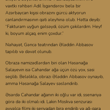
vaxtkı rəhbəri Adil İsgəndərov belə bir
Azərbaycan kişisi obrazını gürcü aktyorun
canlandırmasının qəti əleyhinə olub. Hətta deyib:
“Fakturam uyğun gəlsəydi, özüm çəkilərdim. Heyf
ki, boyum alçaq, enim çoxdur.”
Nəhayət, Gəncə teatrından Ələddin Abbasov
tapılıb və dəvət olunub.
Obraza namizədlərdən biri olan Həsənağa
Salayevin isə Cahandar ağa üçün özü yox, səsi
seçilib. Beləliklə, obrazı Ələddin Abbasov oynayıb,
amma Həsənağa Salayev səsləndirib.
Əsərdə Cahandar ağanın iki oğlu var idi, ssenariyə
görə də iki olmalı idi. Lakin Moskva senzurası
əvvəlcə filmi iki seriyadan birə endirib və ağ-qara