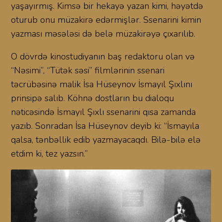
yaşayırmış. Kimsə bir hekayə yazan kimi, həyətdə
oturub onu müzakirə edərmişlər. Ssenarini kimin
yazması məsələsi də belə müzakirəyə çıxarılıb.
O dövrdə kinostudiyanın baş redaktoru olan və
“Nəsimi”, “Tütək səsi” filmlərinin ssenari
təcrübəsinə malik İsa Hüseynov İsmayıl Şıxlını
prinsipə salıb. Köhnə dostların bu dialoqu
nəticəsində İsmayıl Şıxlı ssenarini qısa zamanda
yazıb. Sonradan İsa Hüseynov deyib ki: “İsmayıla
qalsa, tənbəllik edib yazmayacaqdı. Bilə-bilə elə
etdim ki, tez yazsın.”