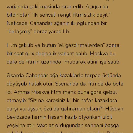
variantda çəkilməsində israr edib. Açıqca da
bildiriblər: “İki seriyalı rəngli film sizlik deyil.”
Nəticədə, Cahandar ağanın iki oğlundan bir
“birləşmiş” obraz yaradılıb.
Film çəkilib və bütün “əl gəzdirmələrdən” sonra
bir saat qırx dəqiqəlik variant qalıb. Moskva bu
dəfə də filmin üzərində “mübarək əlini” işə salıb.
Əsərdə Cahandar ağa kazaklarla torpaq üstündə
döyüşüb həlak olur. Ssenaridə də, filmdə də belə
idi. Amma Moskva filmi məhz buna görə qəbul
etməyib: “Siz nə karəsiniz ki, bir nəfər kazaklara
qarşı vuruşsun, özü də qəhrəman olsun?” Hüseyn
Seyidzadə həmin hissəni kəsib plyonkanı zibil
yeşiyinə atır. Vaxt az olduğundan səhnəni başqa