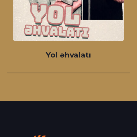
Yol əhvalatı