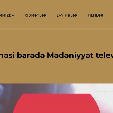
IMIZDA
XİDMƏTLƏR
LAYİHƏLƏR
FİLMLƏR
həsi barədə Mədəniyyət televi