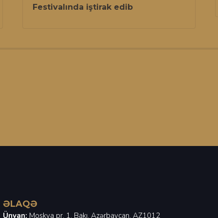
Festivalında iştirak edib
ƏLAQƏ
Ünvan:
Moskva pr. 1, Bakı, Azərbaycan, AZ1012