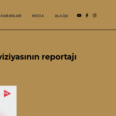
XƏBƏRLƏR
MEDİA
ƏLAQƏ
ziyasının reportajı