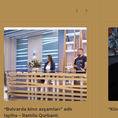
“Bulvarda kino axşamları” adlı
“Kin
layihə – Ramilə Qurbanlı